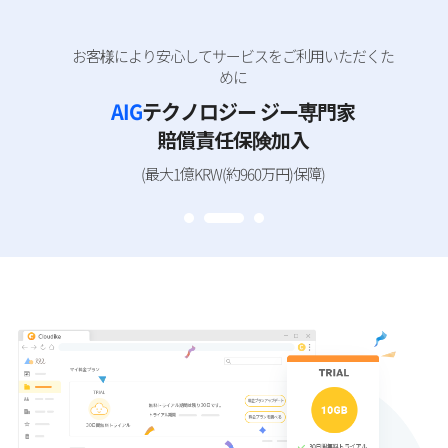
お客様により安心してサービスをご利用いただくた
スマートワークストレージ
クラウダイク日本サービスOPEN!
めに
クラウダイク
AIG
テクノロジー ジー専門家
日本サービス正式ローンチを記念し、
同期技術の特許を取得したクラウダイクのサービ
新規お客様向けに特別イベントを用意しまし
賠償責任保険加入
スを
た。
30日間無料でお試しください！
(最大1億KRW(約960万円)保障)