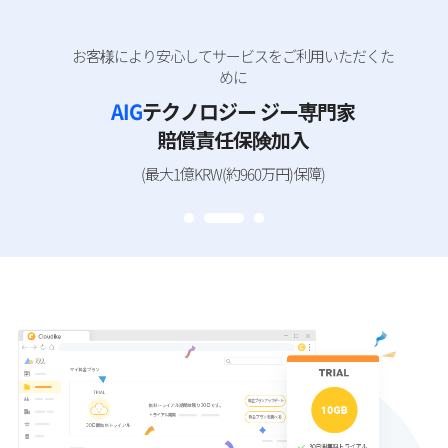
お客様により安心してサービスをご利用いただくた
スマートワークストレージ
クラウダイク日本サービスOPEN!
めに
クラウダイク
AIG
テクノロジー ジー専門家
日本サービス正式ローンチを記念し、
同期技術の特許を取得したクラウダイクのサービ
新規お客様向けに特別イベントを用意しまし
賠償責任保険加入
スを
た。
30日間無料でお試しください！
(最大1億KRW(約960万円)保障)